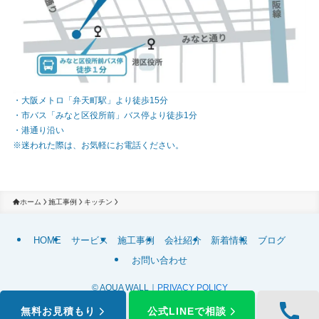
・大阪メトロ「弁天町駅」より徒歩15分
・市バス「みなと区役所前」バス停より徒歩1分
・港通り沿い
※迷われた際は、お気軽にお電話ください。
ホーム
施工事例
キッチン
HOME
サービス
施工事例
会社紹介
新着情報
ブログ
お問い合わせ
©
AQUA WALL｜
PRIVACY POLICY
無料お見積もり
公式LINEで相談