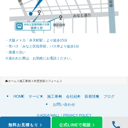
・大阪メトロ「弁天町駅」より徒歩15分
・市バス「みなと区役所前」バス停より徒歩1分
・港通り沿い
※迷われた際は、お気軽にお電話ください。
ホーム
施工事例
外壁塗装リフォーム
HOME
サービス
施工事例
会社紹介
新着情報
ブログ
お問い合わせ
©
AQUA WALL｜
PRIVACY POLICY
無料お見積もり
公式LINEで相談