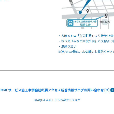
・大阪メトロ「弁天町駅」より徒歩15分
・市バス「みなと区役所前」バス停より
・港通り沿い
※迷われた際は、お気軽にお電話くださ
Ins
Y
HOME
サービス
施工事例
会社概要
アクセス
新着情報
ブログ
お問い合わせ
©︎AQUA WALL｜
PRIVACY POLICY