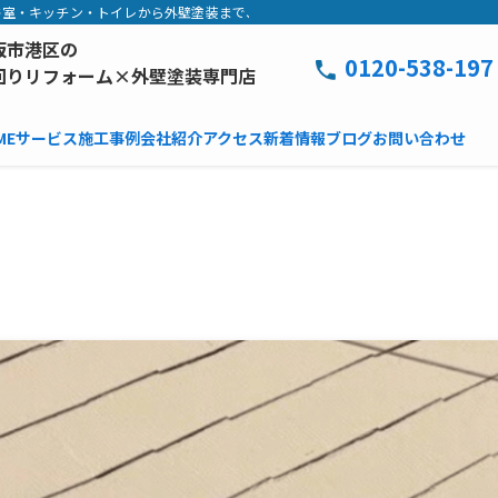
室・キッチン・トイレから外壁塗装まで、工事中は毎日写真でご報告。追加費用な
阪市港区の
0120-538-197
回りリフォーム×外壁塗装専門店
ME
サービス
施工事例
会社紹介
アクセス
新着情報
ブログ
お問い合わせ