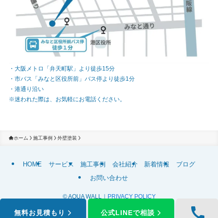
・大阪メトロ「弁天町駅」より徒歩15分
・市バス「みなと区役所前」バス停より徒歩1分
・港通り沿い
※迷われた際は、お気軽にお電話ください。
ホーム
施工事例
外壁塗装
HOME
サービス
施工事例
会社紹介
新着情報
ブログ
お問い合わせ
©
AQUA WALL｜
PRIVACY POLICY
無料お見積もり
公式LINEで相談