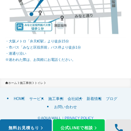
・大阪メトロ「弁天町駅」より徒歩15分
・市バス「みなと区役所前」バス停より徒歩1分
・港通り沿い
※迷われた際は、お気軽にお電話ください。
ホーム
施工事例
トイレ
HOME
サービス
施工事例
会社紹介
新着情報
ブログ
お問い合わせ
©
AQUA WALL｜
PRIVACY POLICY
無料お見積もり
公式LINEで相談