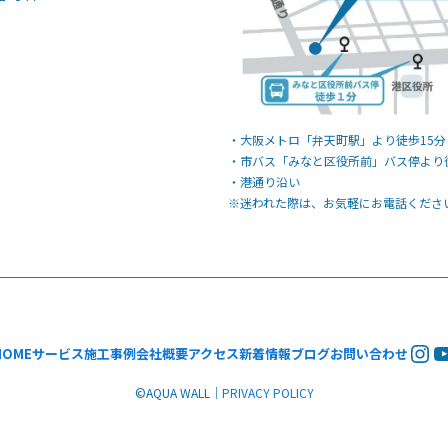
・大阪メトロ「弁天町駅」より徒歩15分
・市バス「みなと区役所前」バス停より
・港通り沿い
※迷われた際は、お気軽にお電話くださ
Ins
Y
HOME
サービス
施工事例
会社概要
アクセス
新着情報
ブログ
お問い合わせ
©︎AQUA WALL｜
PRIVACY POLICY