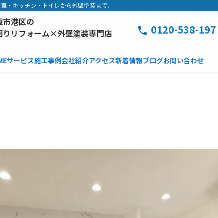
室・キッチン・トイレから外壁塗装まで、工事中は毎日写真でご報告。追加費用な
阪市港区の
0120-538-197
回りリフォーム×外壁塗装専門店
ME
サービス
施工事例
会社紹介
アクセス
新着情報
ブログ
お問い合わせ