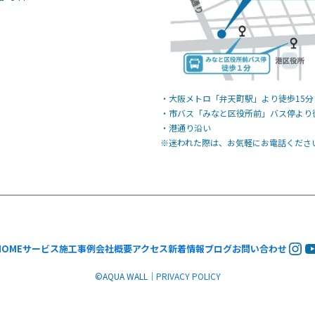
・大阪メトロ「弁天町駅」より徒歩15分
・市バス「みなと区役所前」バス停より
・港通り沿い
※迷われた際は、お気軽にお電話くださ
Ins
Y
HOME
サービス
施工事例
会社概要
アクセス
新着情報
ブログ
お問い合わせ
©︎AQUA WALL｜
PRIVACY POLICY