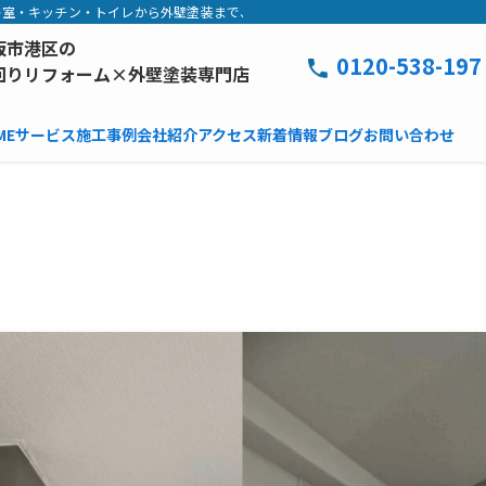
室・キッチン・トイレから外壁塗装まで、工事中は毎日写真でご報告。追加費用な
阪市港区の
0120-538-197
回りリフォーム×外壁塗装専門店
ME
サービス
施工事例
会社紹介
アクセス
新着情報
ブログ
お問い合わせ